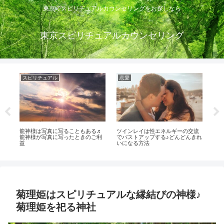
東京でスピリチュアルカウンセリングをお探しなら
東京スピリチュアルカウンセリング
スピリチュアル
恋愛
恋
る
龍神様は写真に写ることもある♬
ツインレイは性エネルギーの交流
【
越
龍神様が写真に写ったときのご利
でバストアップする♪どんどんきれ
れ
益
いになる方法
た2
菊理姫はスピリチュアルな縁結びの神様♪
菊理姫を祀る神社