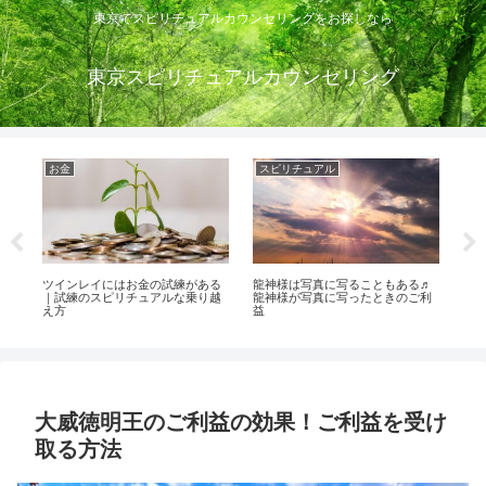
東京でスピリチュアルカウンセリングをお探しなら
東京スピリチュアルカウンセリング
お金
スピリチュアル
運
と
ツインレイにはお金の試練がある
龍神様は写真に写ることもある♬
突
｜試練のスピリチュアルな乗り越
龍神様が写真に写ったときのご利
ュ
え方
益
部
大威徳明王のご利益の効果！ご利益を受け
取る方法