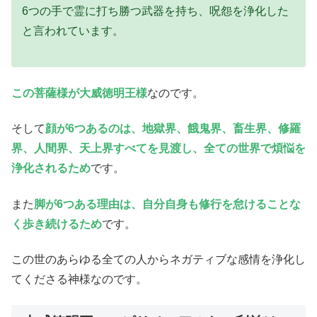
6つの手で霊に打ち勝つ武器を持ち、呪怨を浄化した
と言われています。
この菩薩様が大威徳明王様
なのです。
そして
顔が6つあるのは、地獄界、餓鬼界、畜生界、修羅
界、人間界、天上界すべてを見渡し、全ての世界で煩悩を
浄化されるため
です。
また
脚が6つある理由は、自分自身も修行を怠けることな
く歩き続けるため
です。
この世のあらゆる全ての人からネガティブな感情を浄化し
てくださる神様なのです。