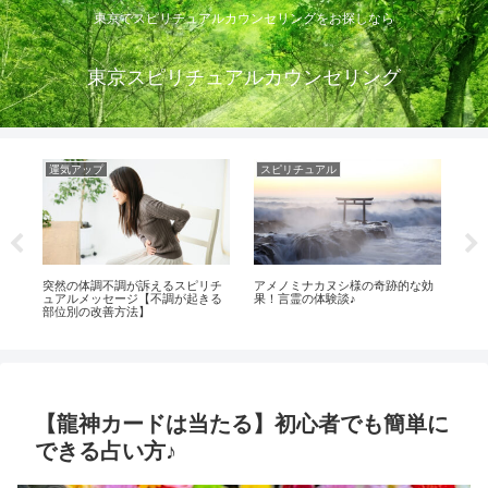
東京でスピリチュアルカウンセリングをお探しなら
東京スピリチュアルカウンセリング
運気アップ
スピリチュアル
運
チ
突然の体調不調が訴えるスピリチ
アメノミナカヌシ様の奇跡的な効
嫌
ュアルメッセージ【不調が起きる
果！言霊の体験談♪
は
部位別の改善方法】
【龍神カードは当たる】初心者でも簡単に
できる占い方♪