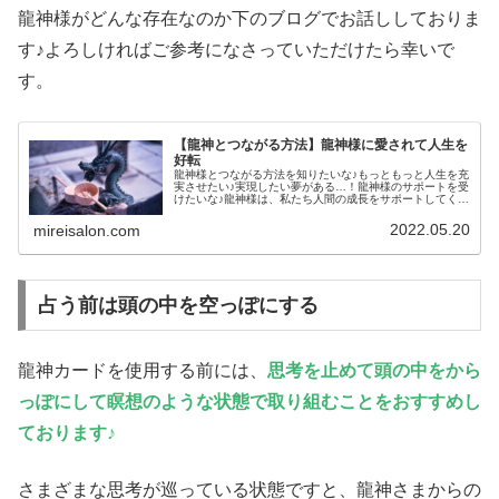
龍神様がどんな存在なのか下のブログでお話ししておりま
す♪よろしければご参考になさっていただけたら幸いで
す。
【龍神とつながる方法】龍神様に愛されて人生を
好転
龍神様とつながる方法を知りたいな♪もっともっと人生を充
実させたい♪実現したい夢がある…！龍神様のサポートを受
けたいな♪龍神様は、私たち人間の成長をサポートしてくだ
さる高次元の存在です♪「スピリチュアルな能力がないとつ
ながることはできないんじ...
2022.05.20
mireisalon.com
占う前は頭の中を空っぽにする
龍神カードを使用する前には、
思考を止めて頭の中をから
っぽにして瞑想のような状態で取り組むことをおすすめし
ております♪
さまざまな思考が巡っている状態ですと、龍神さまからの