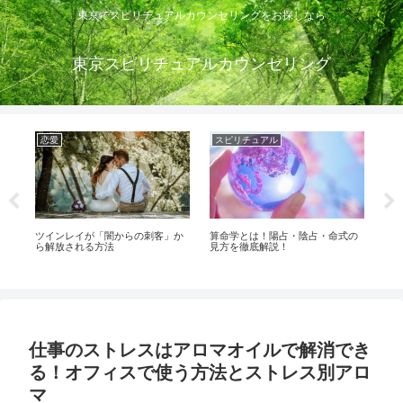
東京でスピリチュアルカウンセリングをお探しなら
東京スピリチュアルカウンセリング
恋愛
スピリチュアル
ス
る
ツインレイが「闇からの刺客」か
算命学とは！陽占・陰占・命式の
神
越
ら解放される方法
見方を徹底解説！
身
たに
仕事のストレスはアロマオイルで解消でき
る！オフィスで使う方法とストレス別アロ
マ