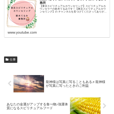
務所
【東京スピリチュアルカウンセリング】スピリチュアルカ
ウンセラーの鈴木てるみです！【東京スピリチュアルカウ
ンセリング】の チャンネルを見つけてくださってありがと
うございます(*´ω`*)【イベント参加決定！】口コミで大人
気のスピリチュアルカウ...
www.youtube.com
仕事
龍神様は写真に写ることもある♬龍神様
が写真に写ったときのご利益
あなたの金運がアップする食べ物♪強運体
質になるスピリチュアルフード