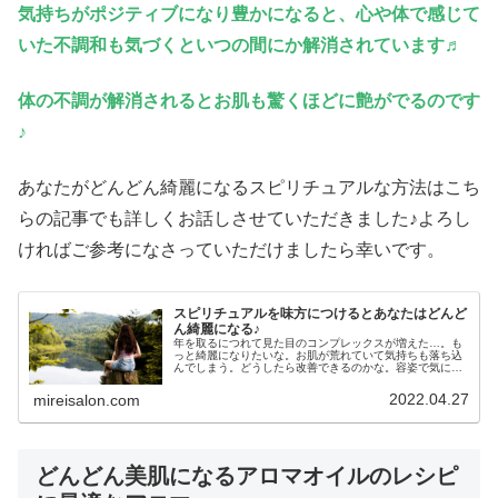
気持ちがポジティブになり豊かになると、心や体で感じて
いた不調和も気づくといつの間にか解消されています♬
体の不調が解消されるとお肌も驚くほどに艶がでるのです
♪
あなたがどんどん綺麗になるスピリチュアルな方法はこち
らの記事でも詳しくお話しさせていただきました♪よろし
ければご参考になさっていただけましたら幸いです。
スピリチュアルを味方につけるとあなたはどんど
ん綺麗になる♪
年を取るにつれて見た目のコンプレックスが増えた…。も
っと綺麗になりたいな。お肌が荒れていて気持ちも落ち込
んでしまう。どうしたら改善できるのかな。容姿で気にな
ることがあるとき、気になって気持ちが沈み「もっと綺麗
になりたいな」と感じます。実はス...
2022.04.27
mireisalon.com
どんどん美肌になるアロマオイルのレシピ