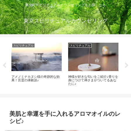
東京でスピリチュアルカウンセリングをお探しなら
東京スピリチュアルカウンセリング
スピリチュアル
スピリチュアル
恋
チ
アメノミナカヌシ様の奇跡的な効
神様が好きな匂いをご紹介♪香りを
大
る
果！言霊の体験談♪
身につけて神さまがついてるあな
命
たに♪
る
美肌と幸運を手に入れるアロマオイルのレ
シピ♪