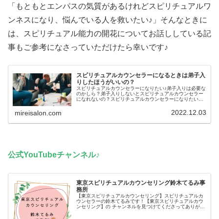
「もともとエンパスの気質があるけれどスピリチュアルワ
ンネスになり、悩んでいる人を救いたい♪」そんなときに
は、スピリチュアル能力の開花についてお話ししている記
事もご参考になさっていただけたら幸いです♪
スピリチュアルカウンセラーになるときは弟子入
りしたほうがいいの？
スピリチュアルカウンセラーになりたい♪弟子入りは必要な
のかしら？弟子入りしないとスピリチュアルカウンセラー
になれないの？スピリチュアルカウンセラーになりたいと
き、スピリチュアル能力の開花と、能力の使い方を習得す
る必要があります♪能力の開花と...
2022.12.03
mireisalon.com
公式YouTubeチャンネル♪
東京スピリチュアルカウンセリング鈴木てるみ事
務所
【東京スピリチュアルカウンセリング】スピリチュアルカ
ウンセラーの鈴木てるみです！【東京スピリチュアルカウ
ンセリング】の チャンネルを見つけてくださってありがと
うございます(*´ω`*)【イベント参加決定！】口コミで大人
気のスピリチュアルカウ...