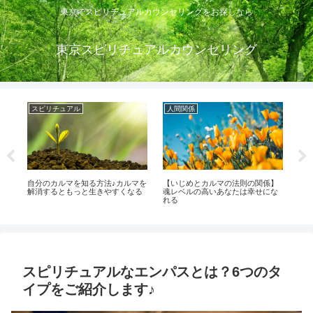
東京でスピリチュアルカウンセリングをお探しなら
東京スピリチュアルカウンセリング
スピリチュアル
人間関係
運
る
自分のカルマを知る方法♪カルマを
【いじめとカルマの法則の関係】
突
越
解消するともっと生きやすくなる
魂レベルの高いあなたは幸せにな
ュ
れる
部
スピリチュアルなエンパスとは？6つのタ
イプをご紹介します♪