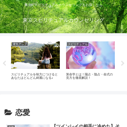
東京でスピリチュアルカウンセリングをお探しなら
東京スピリチュアルカウンセリング
運気アップ
スピリチュアル
ス
】
スピリチュアルを味方につけると
算命学とは！陽占・陰占・命式の
自
な
あなたはどんどん綺麗になる♪
見方を徹底解説！
解
恋愛
【ツインレイの相手に冷めた】そ