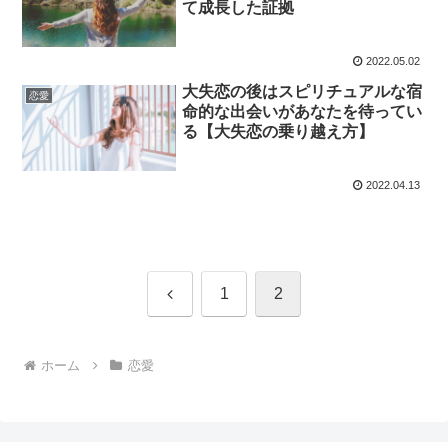
て成長した証拠
2022.05.02
大失恋の後はスピリチュアルな宿
恋愛
命的な出会いがあなたを待ってい
る【大失恋の乗り越え方】
2022.04.13
前
1
2
へ
ホーム
恋愛