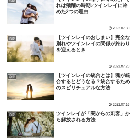
恋愛
れは飛躍の時期♪ツインレイに冷
めた2つの理由
2022.07.30
【ツインレイのおしまい】完全な
恋愛
別れやツインレイの関係が終わり
を迎えるとき
2022.07.23
【ツインレイの統合とは】魂が統
恋愛
合するとどうなる？統合するため
のスピリチュアルな方法￼
2022.07.16
ツインレイが「闇からの刺客」か
恋愛
ら解放される方法